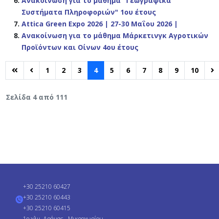
Ανακοίνωση για το μάθημα "Γεωγραφικά
Συστήματα Πληροφοριών" 1ου έτους
Attica Green Expo 2026 | 27-30 Μαΐου 2026 |
Ανακοίνωση για το μάθημα Μάρκετινγκ Αγροτικών
Προϊόντων και Οίνων 4ου έτους
1
2
3
4
5
6
7
8
9
10
Σελίδα 4 από 111
+30 25210 60427
+30 25210 60443
+30 25210 60415
1ο χλμ. Δράμας - Μικροχωρίου