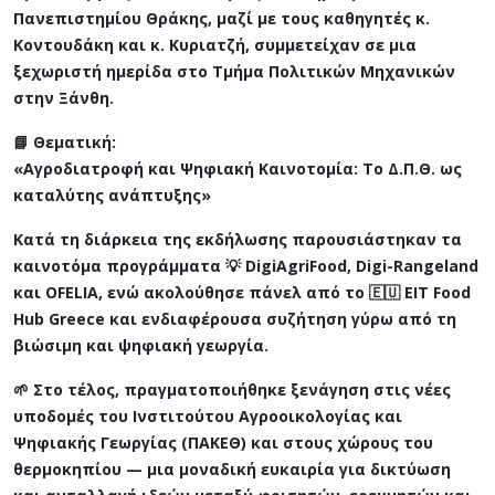
Πανεπιστημίου Θράκης, μαζί με τους καθηγητές κ.
Κοντουδάκη και κ. Κυριατζή, συμμετείχαν σε μια
ξεχωριστή ημερίδα στο Τμήμα Πολιτικών Μηχανικών
στην Ξάνθη.
📘 Θεματική:
«Αγροδιατροφή και Ψηφιακή Καινοτομία: Το Δ.Π.Θ. ως
καταλύτης ανάπτυξης»
Κατά τη διάρκεια της εκδήλωσης παρουσιάστηκαν τα
καινοτόμα προγράμματα 💡 DigiAgriFood, Digi-Rangeland
και OFELIA, ενώ ακολούθησε πάνελ από το 🇪🇺 EIT Food
Hub Greece και ενδιαφέρουσα συζήτηση γύρω από τη
βιώσιμη και ψηφιακή γεωργία.
🌱 Στο τέλος, πραγματοποιήθηκε ξενάγηση στις νέες
υποδομές του Ινστιτούτου Αγροοικολογίας και
Ψηφιακής Γεωργίας (ΠΑΚΕΘ) και στους χώρους του
θερμοκηπίου — μια μοναδική ευκαιρία για δικτύωση